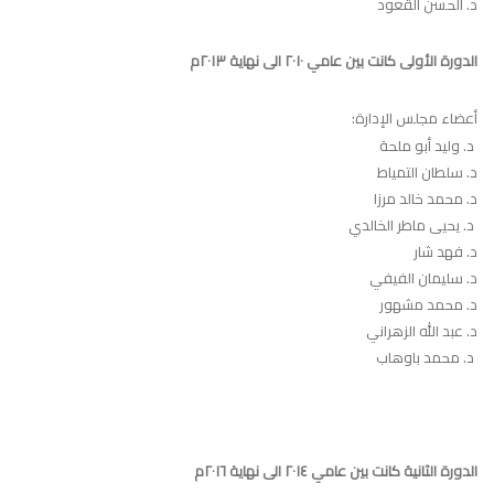
د. الحسن القعود
الدورة الأولى كانت بين عامي ٢٠١٠ الى نهاية ٢٠١٣م
أعضاء مجلس الإدارة:
د. وليد أبو ملحة
د. سلطان التمياط
د. محمد خالد مرزا
د. يحيى ماطر الخالدي
د. فهد شار
د. سليمان الفيفي
د. محمد مشهور
د. عبد الله الزهراني
د. محمد باوهاب
الدورة الثانية كانت بين عامي ٢٠١٤ الى نهاية ٢٠١٦م