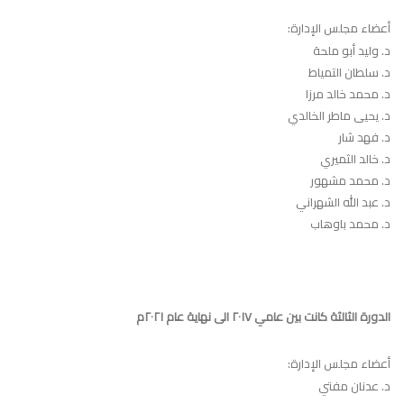
أعضاء مجلس الإدارة:
د. وليد أبو ملحة
د. سلطان التمياط
د. محمد خالد مرزا
د. يحيى ماطر الخالدي
د. فهد شار
د. خالد الثميري
د. محمد مشهور
د. عبد الله الشهراني
د. محمد باوهاب
الدورة الثالثة كانت بين عامي ٢٠١٧ الى نهاية عام ٢٠٢١م
أعضاء مجلس الإدارة:
د. عدنان مفتي