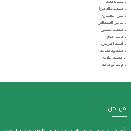
د. عصام باتياه
د. محمد خالد مرزا
د. علي المنتشري
د. عايض القحطاني
د. محمد النعمي
د. نايف العنزي
د. أحمد القرزعي
د. محمود صدقة
د. بسمة فلاته
د. وليد أبو ملحة
من نحن
تأسست الجمعية العربية السعودية لجراحة الأيض وجراحة السمنة